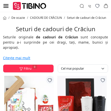
De ocazie
CADOURI DE CRĂCIUN
Seturi de cadouri de Crăciun
Seturi de cadouri de Crăciun
Seturile originale
de cadouri de Crăciun
sunt concepute
pentru a-i surprinde pe cei dragi, tați, mame, bunici și
apropiați.
În această categorie, veți găsi seturile noastre selectate cu
Citește mai mult
produse de Crăciun. Veți găsi toate seturile noastre oferite în
categoria:
Seturi cadou
.
0
Filtru
Seturile cadou
sunt ambalate și prezentate astfel încât nu va
trebui să vă faceți griji cu privire la cadou sau la ambalaj!
Omiteți grijile de sărbători și lăsați-ne pe noi să ne ocupăm de
tot!