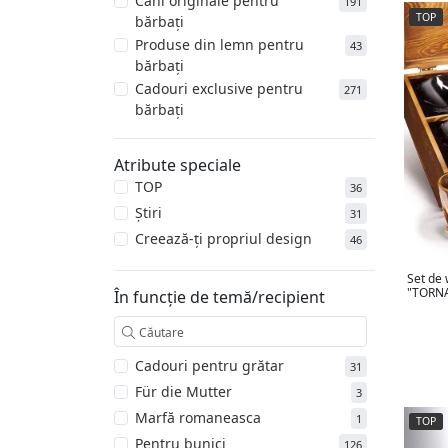
Căni originale pentru
191
TOP
bărbați
Produse din lemn pentru
43
bărbați
Cadouri exclusive pentru
271
bărbați
Atribute speciale
TOP
36
Știri
31
Creează-ți propriul design
46
Set de 
"TORNA
În funcție de temă/recipient
Cadouri pentru grătar
31
Für die Mutter
3
Marfă romaneasca
1
TOP
Pentru bunici
126