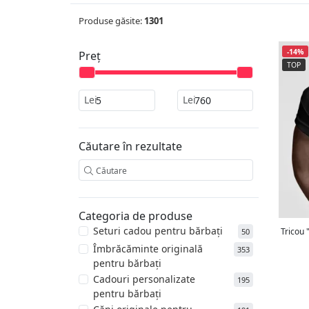
Produse găsite:
1301
-14%
Preț
TOP
Lei
Lei
Căutare în rezultate
Categoria de produse
Seturi cadou pentru bărbați
50
Îmbrăcăminte originală
353
pentru bărbați
Cadouri personalizate
195
pentru bărbați