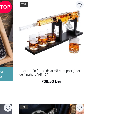
TOP
TOP
și
Decantor în formă de armă cu suport și set
de 4 pahare "AR-15"
e
708,50 Lei
TOP