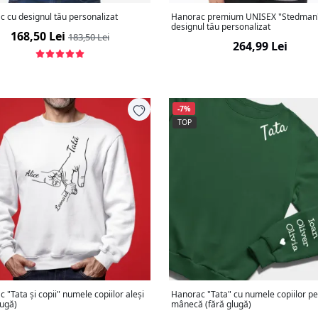
 cu designul tău personalizat
Hanorac premium UNISEX "Stedman
designul tău personalizat
168,50 Lei
183,50 Lei
264,99 Lei
-7%
TOP
 "Tata și copii" numele copiilor aleși
Hanorac "Tata" cu numele copiilor p
lugă)
mânecă (fără glugă)