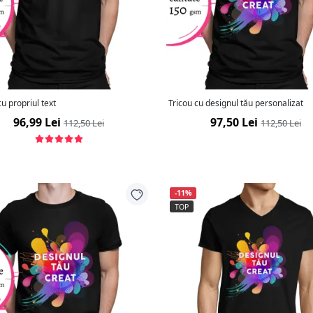
cu propriul text
Tricou cu designul tău personalizat
96,99 Lei
97,50 Lei
112,50 Lei
112,50 Lei
-11%
TOP