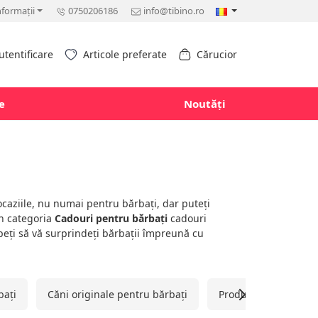
nformații
0750206186
info@tibino.ro
utentificare
Articole preferate
Cărucior
e
Noutăți
ocaziile, nu numai pentru bărbați, dar puteți
în categoria
Cadouri pentru bărbați
cadouri
epeți să vă surprindeți bărbații împreună cu
bați
Căni originale pentru bărbați
Produse din lemn pe