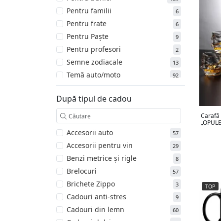
Pentru familii
6
Pentru frate
6
Pentru Paște
9
Pentru profesori
2
Semne zodiacale
13
Temă auto/moto
92
Téma bakalárskej párty
34
După tipul de cadou
Temă de apel
2
Temă de botez
12
Carafă 
„OPUL
Temă de Crăciun
54
Accesorii auto
57
Temă de dragoste
91
Accesorii pentru vin
29
Temă de Halloween
11
Benzi metrice și rigle
8
Temă de nuntă
6
Brelocuri
57
Temă de pescuit
25
Brichete Zippo
3
TOP
Temă garaj
30
Cadouri anti-stres
9
Temă pentru petrecerea
13
Cadouri din lemn
60
burlăcițelor