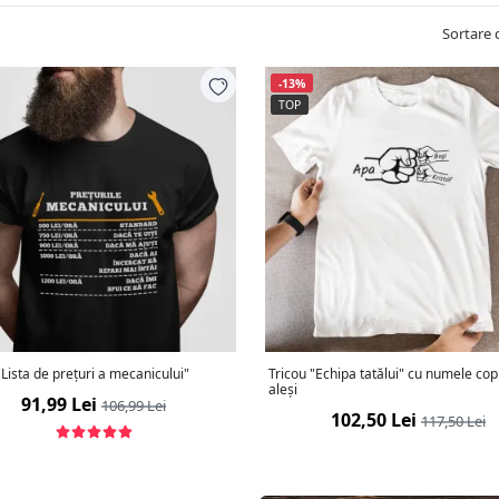
Sortare 
-13%
TOP
Tricou "Lista de prețuri a mecanicului"
Tricou "Echipa tatălui" cu numele copi
aleși
91,99 Lei
106,99 Lei
102,50 Lei
117,50 Lei