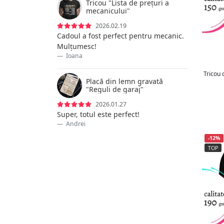
Tricou "Lista de prețuri a
mecanicului"
Îmbrăcăminte neimprimată
11
Îmbrăcăminte premium
7
2026.02.19
Cadoul a fost perfect pentru mecanic.
Jocuri de petrecere
23
Mulțumesc!
Jocuri de societate
7
Ioana
Jucării
20
Tricou 
Lenjerie intimă
17
Placă din lemn gravată
Măști de somn
"Reguli de garaj"
5
Pahare de bere și pahare de
73
2026.01.27
shot
Super, totul este perfect!
Andrei
Parfumuri pentru casă
1
Perne și huse
9
-12%
TOP
Pixuri
31
Pulóverek
45
Pușculițe
45
Puzzle-uri
3
Rame
10
Șepci
18