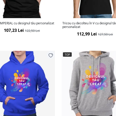
IMPERIAL cu designul tău personalizat
Tricou cu decolteu în V cu designul tă
personalizat
107,23 Lei
122,50 Lei
112,99 Lei
127,50 Lei
TOP