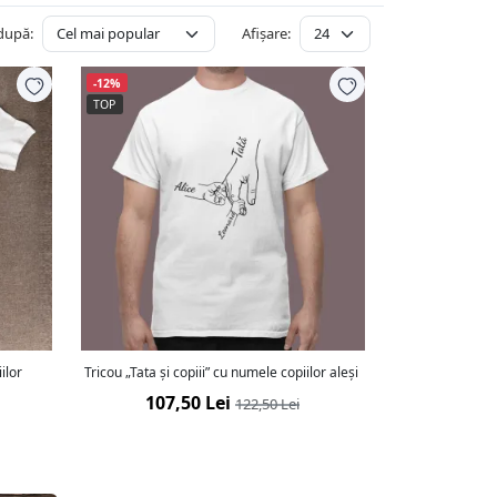
după:
Afișare:
-12%
TOP
ilor
Tricou „Tata și copiii” cu numele copiilor aleși
107,50 Lei
122,50 Lei