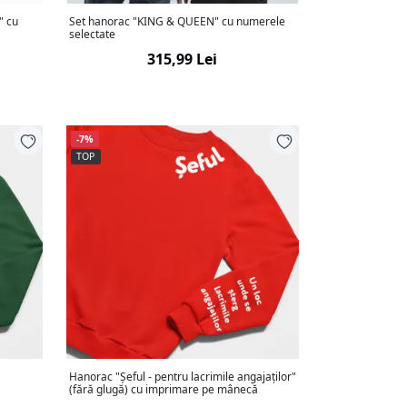
" cu
Set hanorac "KING & QUEEN" cu numerele
selectate
315,99 Lei
-7%
TOP
e
Hanorac "Șeful - pentru lacrimile angajaților"
(fără glugă) cu imprimare pe mânecă