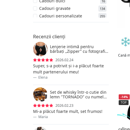
Cadouri dulci
16
Temă pentru ziua de naștere
49
Cadouri gravate
134
Temă pentru ziua șefului
59
Cadouri personalizate
255
Cadouri picante
27
Caiete și agende
8
Recenzii clienți
Căni
215
Căni termice
Lenjerie intimă pentru
18
bărbați „Zipper” cu fotografia
Carafă
26
Cană ma
aleasă de dvs
2026.02.24
Ceasuri
2
Super, s-a potrivit și i-a plăcut foarte
Ciocane cu inscripții
6
mult partenerului meu!
Cosmetice
54
Elena
Costume și accesorii
6
Cutii pentru bani
Set de whisky într-o cutie din
4
lemn "TORNADO” cu numele
-14%
Cutii pentru chei
1
ales de tine
TOP
2026.02.23
Deschizătoare de sticle
2
Mi-a plăcut foarte mult, set frumos!
Farfurii gravate
6
Maria
Genți
18
Hărți și postere răzuibile
1