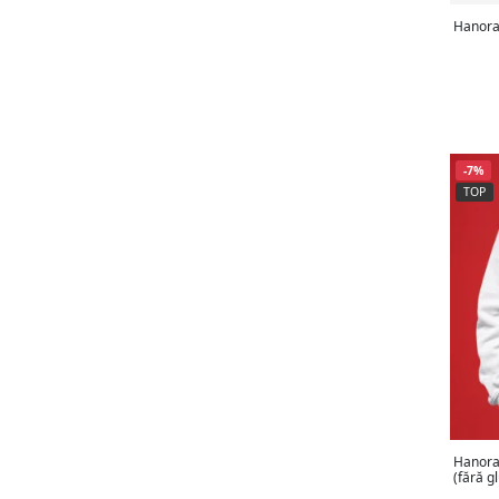
Hanorac
-7%
TOP
Hanorac
(fără g