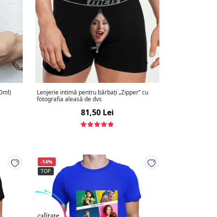
30ml)
Lenjerie intimă pentru bărbați „Zipper” cu
fotografia aleasă de dvs
81,50 Lei
-14%
TOP