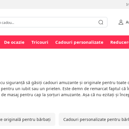
I
A
De ocazie
Tricouri
Cadouri personalizate
Reducer
 cu siguranță să găsiți cadouri amuzante și originale pentru toate 
 pentru un iubit sau un prieten. Este demn de remarcat faptul că 
t de masaj pentru cap la șorțuri amuzante. Așa că nu ezitați și înc
 originală pentru bărbați
Cadouri personalizate pentru băr