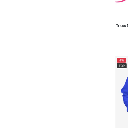
Seturi
17
Seturi cadou
53
Șorțuri
9
Șosete
75
Tricou 
Sticle de apă originale
10
Tăblii de tăiat
13
Tăvi
2
Tricouri
243
-8%
Trofee
5
TOP
Unități USB
1
Vaze și oale gravate
2