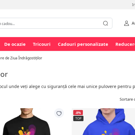
I
A
De ocazie
Tricouri
Cadouri personalizate
Reducer
re de Ziua Îndrăgostiților
lor
locul unde veți alege cu siguranță cele mai unice pulovere pentru 
Sortare 
-8%
TOP