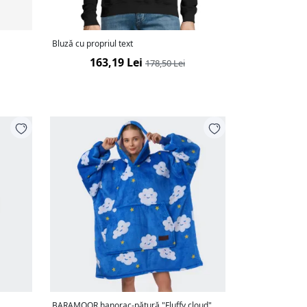
Bluză cu propriul text
163,19 Lei
178,50 Lei
BARAMOOR hanorac-pătură "Fluffy cloud"