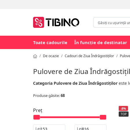
Toate cadourile
În funcție de destinatar
De ocazie
Cadouri de Ziua Îndrăgostiților
Pulove
Pulovere de Ziua Îndrăgostiți
Categoria Pulovere de Ziua Îndrăgostiților
este 
Produse găsite:
68
-8%
Preț
TOP
Lei
Lei