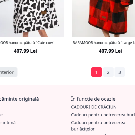
OR hanorac-pătură "Cute cow"
BARAMOOR hanorac-pătură "Large la
407,99 Lei
407,99 Lei
nterior
1
2
3
ăminte originală
În funcție de ocazie
i
CADOURI DE CRĂCIUN
re
Cadouri pentru petrecerea burl
e intimă
Cadouri pentru petrecerea
burlăcițelor