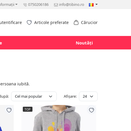
nformații
0750206186
info@tibino.ro
utentificare
Articole preferate
Cărucior
e
Noutăți
persoana iubită.
după:
Afișare:
TOP