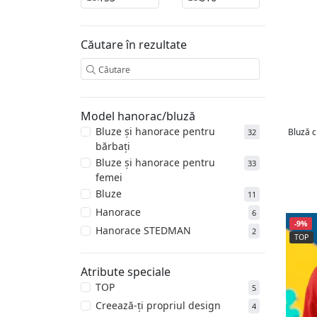
Căutare în rezultate
Model hanorac/bluză
Bluze și hanorace pentru
Bluză c
32
bărbați
Bluze și hanorace pentru
33
femei
Bluze
11
Hanorace
6
-9%
Hanorace STEDMAN
2
TOP
Atribute speciale
TOP
5
Creează-ți propriul design
4