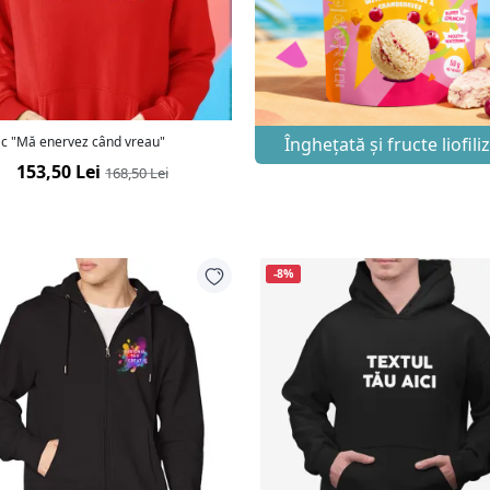
c "Mă enervez când vreau"
Înghețată și fructe liofili
153,50 Lei
168,50 Lei
-8%