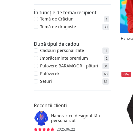
În funcție de temă/recipient
Temă de Crăciun
1
Temă de dragoste
30
Hanora
După tipul de cadou
Cadouri personalizate
11
Îmbrăcăminte premium
2
Pulovere BARAMOOR - pături
31
Pulóverek
68
-5%
Seturi
31
Recenzii clienți
Hanorac cu designul tău
personalizat
2025.06.22