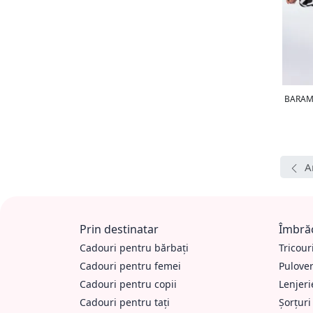
BARAMO
A
Prin destinatar
Îmbrăc
Cadouri pentru bărbați
Tricour
Cadouri pentru femei
Pulove
Cadouri pentru copii
Lenjeri
Cadouri pentru tați
Șorțuri