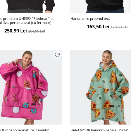
c premium UNISEX "Stedman" cu
Hanorac cu propriul text
l dvs. personalizat (cu fermoar)
163,50 Lei
178,50 Lei
250,99 Lei
264,99 Lei
OR hanorac-pătură "Donuts"
BARAMOOR hanorac-pătură „Pizza”