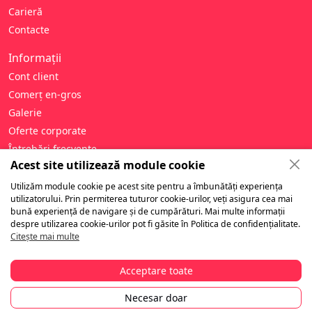
Carieră
Contacte
Informații
Cont client
Comerț en-gros
Galerie
Oferte corporate
Întrebări frecvente
Acest site utilizează module cookie
Ajutor
Utilizăm module cookie pe acest site pentru a îmbunătăți experiența
Politica de confidențialitate
utilizatorului. Prin permiterea tuturor cookie-urilor, veți asigura cea mai
bună experiență de navigare și de cumpărături. Mai multe informații
Termeni și condiții
despre utilizarea cookie-urilor pot fi găsite în Politica de confidențialitate.
Garanție și retururi
Citește mai multe
Livrare
Plată
Acceptare toate
Necesar doar
© 2010-2026 Tibino.ro. Toate drepturile rezervate.