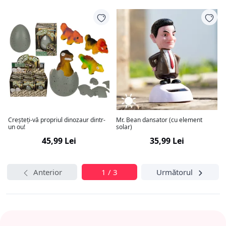
Creșteți-vă propriul dinozaur dintr-
Mr. Bean dansator (cu element
un ou!
solar)
45,99 Lei
35,99 Lei
Anterior
1 / 3
Următorul