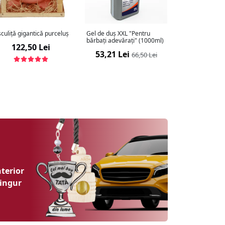
culiță gigantică purceluș
Gel de duș XXL "Pentru
bărbați adevărați" (1000ml)
122,50 Lei
53,21 Lei
66,50 Lei
terior
singur