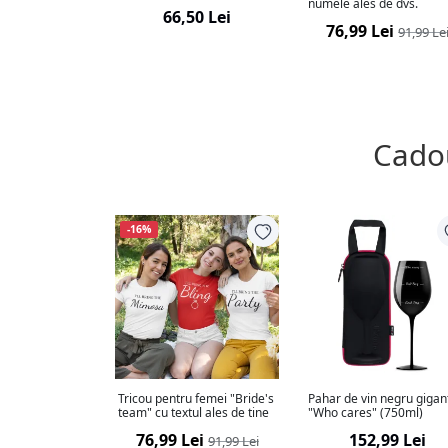
numele ales de dvs.
66,50 Lei
76,99 Lei
91,99 Le
Cadou
-16%
Tricou pentru femei "Bride's
Pahar de vin negru gigan
team" cu textul ales de tine
"Who cares" (750ml)
76,99 Lei
152,99 Lei
91,99 Lei