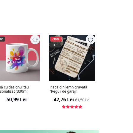
OP
-30%
TOP
ă cu designul tău
Placă din lemn gravată
sonalizat (330ml)
"Reguli de garaj"
50,99 Lei
42,76 Lei
61,50 Lei