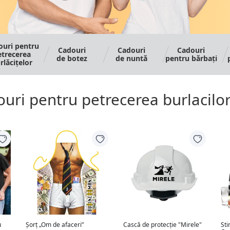
ouri pentru
Cadouri
Cadouri
Cadouri
etrecerea
de botez
de nuntă
pentru bărbați
rlăcițelor
uri pentru petrecerea burlacilo
u
Șorț „Om de afaceri”
Cască de protecție "Mirele"
Sti