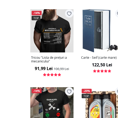
-14%
TOP
Tricou "Lista de prețuri a
Carte - Seif (carte mare)
mecanicului"
122,50 Lei
91,99 Lei
106,99 Lei
-14%
-20%
TOP