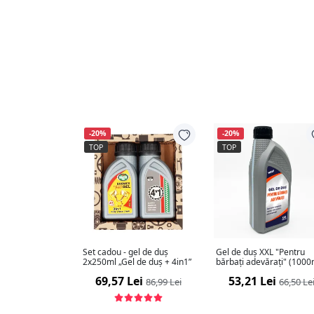
-20%
-20%
TOP
TOP
Set cadou - gel de duș
Gel de duș XXL "Pentru
2x250ml „Gel de duș + 4in1”
bărbați adevărați" (1000
69,57 Lei
53,21 Lei
86,99 Lei
66,50 Le