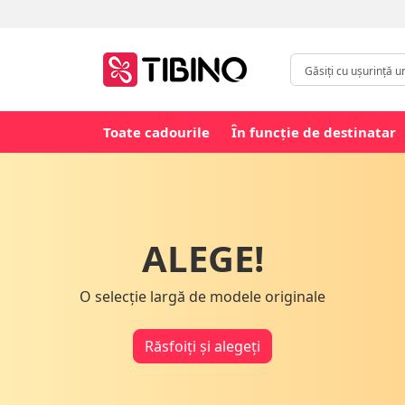
Toate cadourile
În funcție de destinatar
ALEGE!
O selecție largă de modele originale
Răsfoiți și alegeți