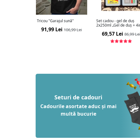
Tricou "Garajul sună"
Set cadou - gel de duș
2x250ml „Gel de duș + 4i
91,99 Lei
106,99 Lei
69,57 Lei
86,99 Le
Seturi de cadouri
Cadourile asortate aduc și mai
multă bucurie