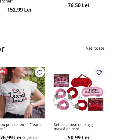
encher"
76,50 Lei
152,99 Lei
or
Vezi toate
16%
cou pentru femei "Team
Set de cătușe de pluș și
de"
mască de ochi
76,99 Lei
50,99 Lei
91,99 Lei