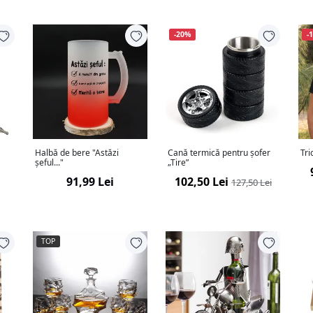
-20%
-
Halbă de bere "Astăzi
Cană termică pentru șofer
șeful..."
„Tire”
91,99 Lei
102,50 Lei
127,50 Lei
TOP