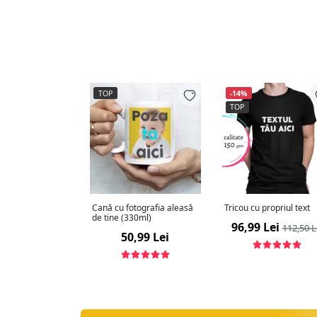
TOP
-14%
TOP
Cană cu fotografia aleasă
Tricou cu propriul text
de tine (330ml)
96,99 Lei
112,50 L
50,99 Lei