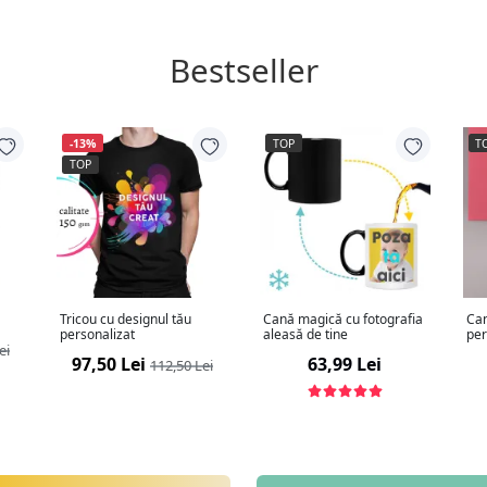
Bestseller
-13%
TOP
T
TOP
Tricou cu designul tău
Cană magică cu fotografia
Can
personalizat
aleasă de tine
per
ei
97,50 Lei
63,99 Lei
112,50 Lei