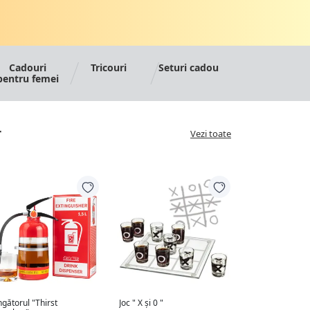
Cadouri
Tricouri
Seturi cadou
pentru femei
r
Vezi toate
ngătorul "Thirst
Joc " X și 0 "