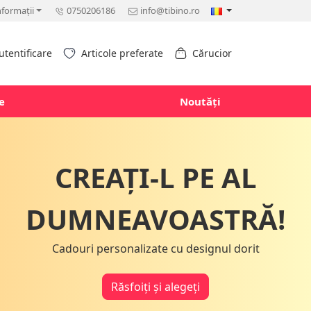
nformații
0750206186
info@tibino.ro
utentificare
Articole preferate
Cărucior
e
Noutăți
CREAȚI-L PE AL
DUMNEAVOASTRĂ!
Cadouri personalizate cu designul dorit
Răsfoiți și alegeți