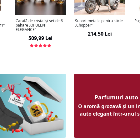
Carafă de cristal și set de 6
Suport metalic pentru sticle
Puș
n1”
pahare „OPULENT
„Chopper”
ELEGANCE”
214,50 Lei
i
509,99 Lei
Parfumuri auto
O aromă grozavă și un in
auto elegant într-unul 