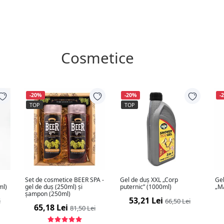
Cosmetice
-20%
-20%
-
TOP
TOP
Set de cosmetice BEER SPA -
Gel de duș XXL „Corp
Gel
ml)
gel de duș (250ml) și
puternic” (1000ml)
„M
șampon (250ml)
53,21 Lei
i
66,50 Lei
65,18 Lei
81,50 Lei