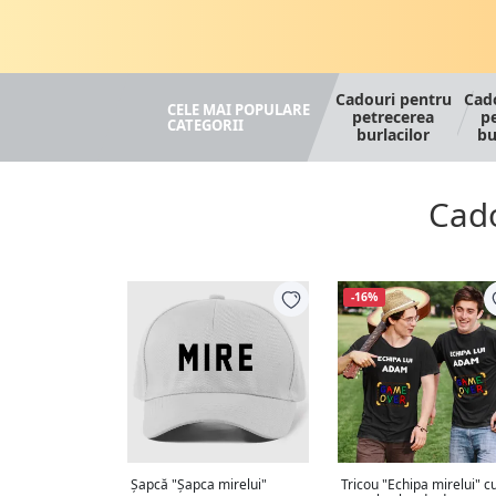
Cadouri pentru
Cad
CELE MAI POPULARE
petrecerea
p
CATEGORII
burlacilor
bu
Cado
-16%
Șapcă "Șapca mirelui"
Tricou "Echipa mirelui" c