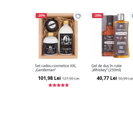
-20%
-20%
Set cadou cosmetice XXL
Gel de duș în cutie
„Gentleman”
„Whiskey” (250ml)
101,98 Lei
40,77 Lei
127,50 Lei
50,99 Le