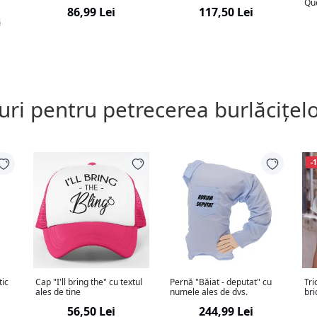
Qu
86,99 Lei
117,50 Lei
i
ri pentru petrecerea burlăcițel
-
tic
Cap "I'll bring the" cu textul
Pernă "Băiat - deputat" cu
Tri
ales de tine
numele ales de dvs.
bri
56,50 Lei
244,99 Lei