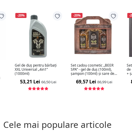
-20%
-20%
-
Gel de duș pentru bărbați
Set cadou cosmetic „BEER
Set
XXL Universal „4in1”
SPA” - gel de duș (100ml),
de
(1000ml)
șampon (100ml) și sare de
+ 
i
baie (150g)
53,21 Lei
69,57 Lei
66,50 Lei
86,99 Lei
Cele mai populare articole