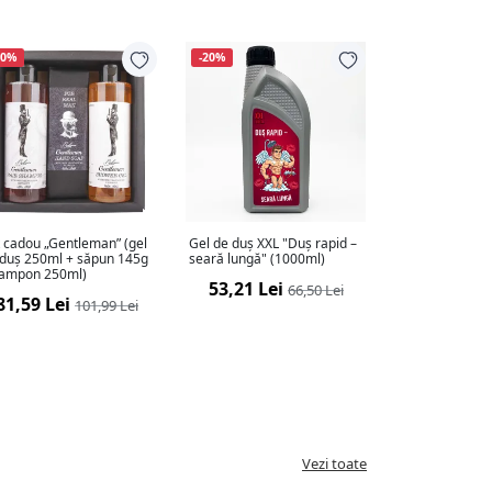
20%
-20%
 cadou „Gentleman” (gel
Gel de duș XXL "Duș rapid –
 duș 250ml + săpun 145g
seară lungă" (1000ml)
șampon 250ml)
53,21 Lei
66,50 Lei
81,59 Lei
101,99 Lei
Vezi toate