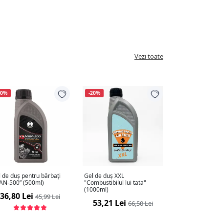
Vezi toate
20%
-20%
 de duș pentru bărbați
Gel de duș XXL
AN-500” (500ml)
"Combustibilul lui tata"
(1000ml)
36,80 Lei
45,99 Lei
53,21 Lei
66,50 Lei