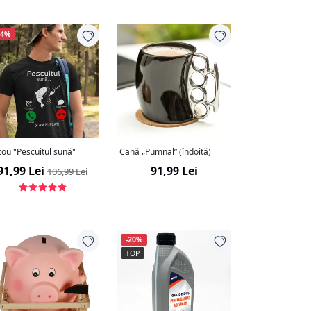
14%
Tricou "Pescuitul sună"
Cană „Pumnal” (îndoită)
91,99 Lei
91,99 Lei
106,99 Lei
-20%
TOP