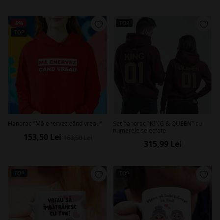
-9%
TOP
TOP
Hanorac "Mă enervez când vreau"
Set hanorac "KING & QUEEN" cu
numerele selectate
153,50 Lei
168,50 Lei
315,99 Lei
TOP
TOP