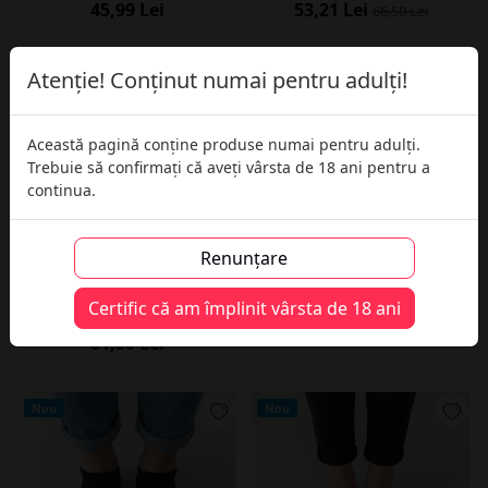
45,99 Lei
53,21 Lei
66,50 Lei
Atenție! Conținut numai pentru adulți!
TOP
TOP
Această pagină conține produse numai pentru adulți.
Trebuie să confirmați că aveți vârsta de 18 ani pentru a
continua.
Renunțare
Puzzle cu designul tău personalizat
Șosete cu design personalizat
Certific că am împlinit vârsta de 18 ani
(dimensiune A4, 120 de piese)
50,99 Lei
61,50 Lei
Nou
Nou