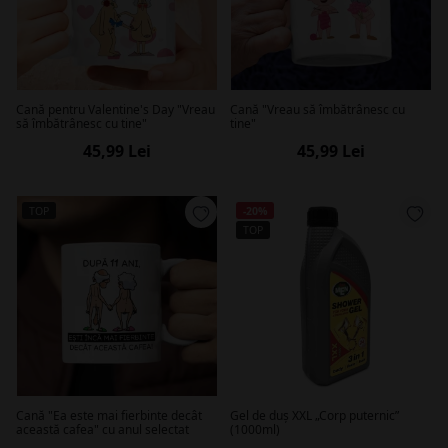
Cană pentru Valentine's Day "Vreau
Cană "Vreau să îmbătrânesc cu
să îmbătrânesc cu tine"
tine"
45,99 Lei
45,99 Lei
TOP
-20%
TOP
Cană "Ea este mai fierbinte decât
Gel de duș XXL „Corp puternic”
această cafea" cu anul selectat
(1000ml)