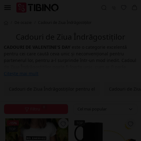
De ocazie
Cadouri de Ziua Îndrăgostiților
Cadouri de Ziua Îndrăgostiților
CADOURI DE VALENTINE'S DAY
este o categorie excelentă
pentru cei care caută ceva unic și neconvențional pentru
partenerul lor, pentru a-l surprinde într-un mod inedit. Cadoul
de Ziua Îndrăgostiților poate fi foarte unic, cum ar fi perla
iubirii sortite pentru o fată sau bila antistres pentru un tip. De
Citește mai mult
asemenea, cadourile de Ziua Îndrăgostiților sunt o tradiție
excelentă pentru a ne aminti că trebuie să vă răsfățați și să vă
Cadouri de Ziua Îndrăgostiților pentru el
Cadouri de Ziua
surprindeți persoana iubită din când în când, deoarece uităm
adesea un lucru atât de important în grijile noastre zilnice.
0
Filtru
Tibino.ro afirmă cu îndrăzneală: De acum înainte,
CADOURILE DE VALENTINE'S DAY cu siguranță nu mai sunt o
-15%
TOP
problemă!
TOP