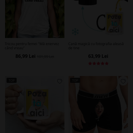
Tricou pentru femei "Mă enervez
Cană magică cu fotografia aleasă
când vreau"
de tine
86,99 Lei
63,99 Lei
101,99 Lei
TOP
TOP