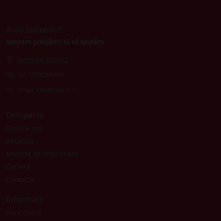
Aveți întrebări?
Suntem pregătiți să vă ajutăm
Formular contact
Tel.: 0750206186
Email: info@tibino.ro
Compania
Despre noi
Recenzii
Metode de imprimare
Carieră
Contacte
Informații
Cont client