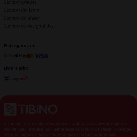
Cadouri gravate
Cadouri din lemn
Cadouri de afaceri
Cadouri cu designul dvs.
Plăți sigure prin:
Livrare prin:
O companie care oferă o varietate de cadouri distractive și originale.
Aici veți găsi întotdeauna o gamă largă de cadouri de afaceri, o selecție
largă de metode și servicii de imprimare și servicii profesionale.