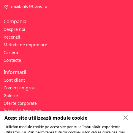
Email: info@tibino.ro
Compania
Despre noi
Recenzii
Metode de imprimare
Carieră
Contacte
Informații
Cont client
Comerț en-gros
Galerie
Oferte corporate
Întrebări frecvente
Acest site utilizează module cookie
Ajutor
Utilizăm module cookie pe acest site pentru a îmbunătăți experiența
Politica de confidențialitate
utilizatorului. Prin permiterea tuturor cookie-urilor, veți asigura cea mai