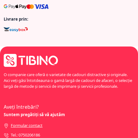
Livrare prin:
O companie care oferă o varietate de cadouri distractive și originale.
Aici veți găsi întotdeauna o gamă largă de cadouri de afaceri, o selecție
largă de metode și servicii de imprimare și servicii profesionale.
Aveți întrebări?
Suntem pregătiți să vă ajutăm
Formular contact
Tel.: 0750206186