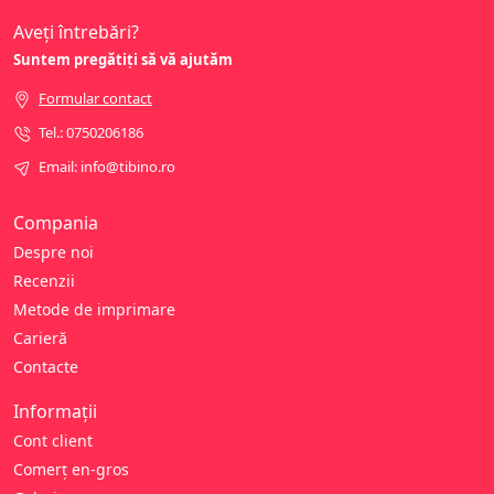
Aveți întrebări?
Suntem pregătiți să vă ajutăm
Formular contact
Tel.: 0750206186
Email: info@tibino.ro
Compania
Despre noi
Recenzii
Metode de imprimare
Carieră
Contacte
Informații
Cont client
Comerț en-gros